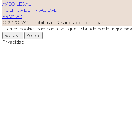
AVISO LEGAL
POLITICA DE PRIVACIDAD
PRIVADO
© 2020 MC Inmobiliaria | Desarrollado por T.I.paraTI
Usamos cookies para garantizar que te brindamos la mejor exper
Rechazar
Aceptar
Privacidad