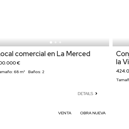
ocal comercial en La Merced
Conj
la V
00.000 €
424.
amaño:
68 m²
Baños:
2
Tamañ
DETAILS
VENTA
OBRA NUEVA