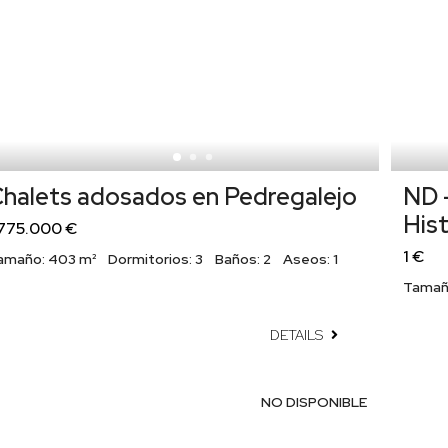
halets adosados en Pedregalejo
ND 
His
.775.000 €
1 €
amaño:
403 m²
Dormitorios:
3
Baños:
2
Aseos:
1
Tamañ
DETAILS
NO DISPONIBLE