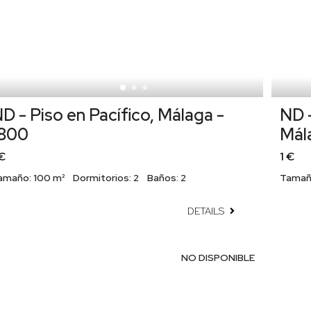
D - Piso en Pacífico, Málaga -
ND -
1800
Mál
 €
1 €
amaño:
100 m²
Dormitorios:
2
Baños:
2
Tamañ
DETAILS
NO DISPONIBLE