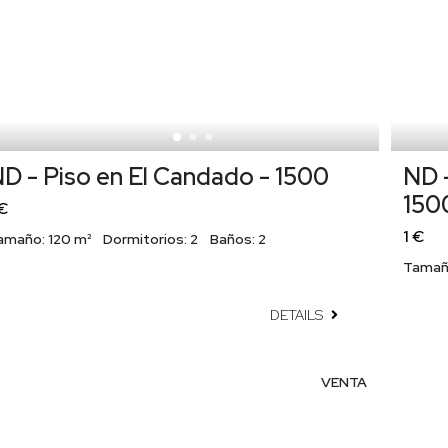
D - Piso en El Candado - 1500
ND -
150
 €
1 €
amaño:
120 m²
Dormitorios:
2
Baños:
2
Tamañ
DETAILS
VENTA