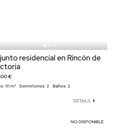
unto residencial en Rincón de
ictoria
000 €
o:
111 m²
Dormitorios:
2
Baños:
2
DETAILS
NO DISPONIBLE