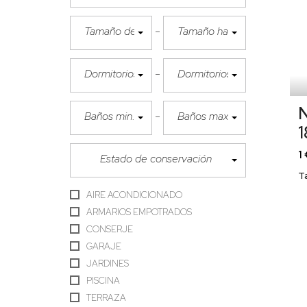
Tamaño desde
Tamaño hasta
Dormitorios min.
Dormitorios max.
N
Baños min.
Baños max.
1
Estado de conservación
T
AIRE ACONDICIONADO
ARMARIOS EMPOTRADOS
CONSERJE
GARAJE
JARDINES
PISCINA
TERRAZA