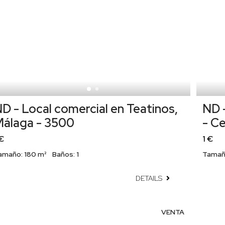
D - Local comercial en Teatinos,
ND -
álaga - 3500
- C
 €
1 €
amaño:
180 m²
Baños:
1
Tamañ
DETAILS
VENTA