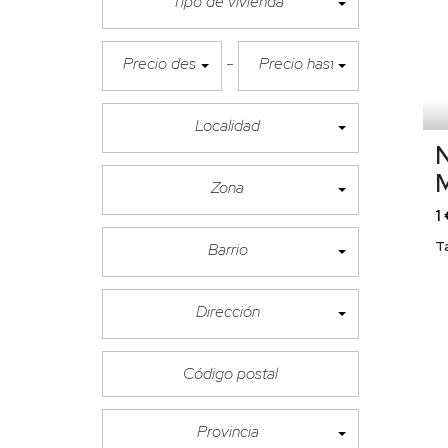
Tipo de vivienda
Precio desde
Precio hasta
Localidad
N
M
Zona
1
T
Barrio
Dirección
Provincia