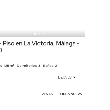
 Piso en La Victoria, Málaga -
0
o:
125 m²
Dormitorios:
3
Baños:
2
DETAILS
VENTA
OBRA NUEVA