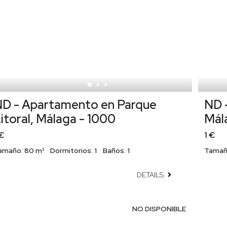
D - Apartamento en Parque
ND -
itoral, Málaga - 1000
Mál
 €
1 €
amaño:
80 m²
Dormitorios:
1
Baños:
1
Tamañ
DETAILS
NO DISPONIBLE