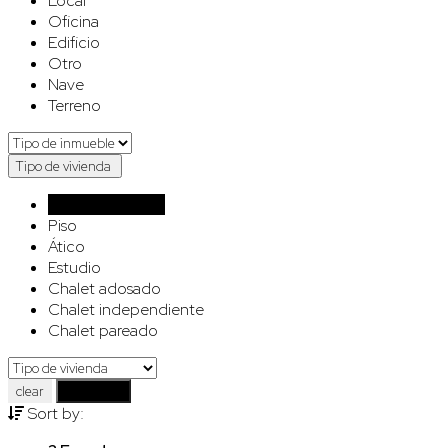
Local
Oficina
Edificio
Otro
Nave
Terreno
Tipo de vivienda
Tipo de vivienda
Piso
Ático
Estudio
Chalet adosado
Chalet independiente
Chalet pareado
clear
Advanced
Sort by: