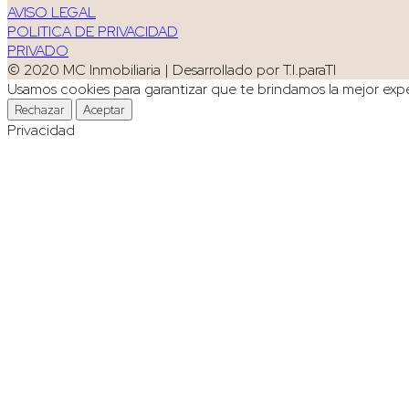
AVISO LEGAL
POLITICA DE PRIVACIDAD
PRIVADO
© 2020 MC Inmobiliaria | Desarrollado por T.I.paraTI
Usamos cookies para garantizar que te brindamos la mejor exper
Rechazar
Aceptar
Privacidad