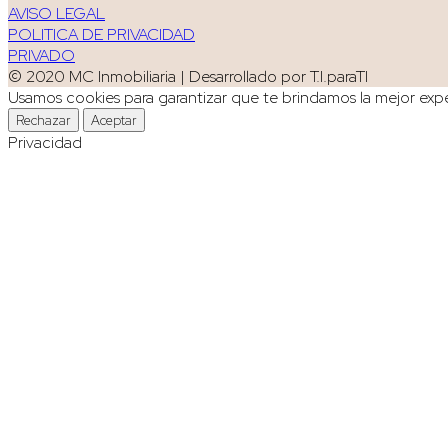
AVISO LEGAL
POLITICA DE PRIVACIDAD
PRIVADO
© 2020 MC Inmobiliaria | Desarrollado por T.I.paraTI
Usamos cookies para garantizar que te brindamos la mejor exper
Rechazar
Aceptar
Privacidad