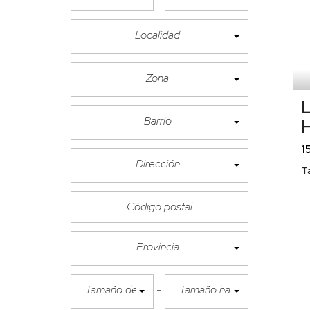
Localidad
Zona
L
Barrio
H
1
Dirección
T
Provincia
Tamaño desde
Tamaño hasta