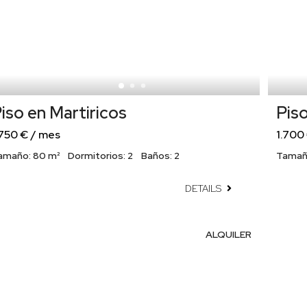
iso en Martiricos
Piso
.750 € / mes
1.700
amaño:
80 m²
Dormitorios:
2
Baños:
2
Tamañ
DETAILS
ALQUILER