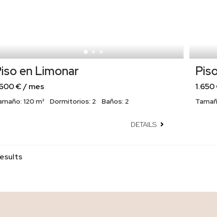
iso en Limonar
Piso
.600 € / mes
1.650
amaño:
120 m²
Dormitorios:
2
Baños:
2
Tamañ
DETAILS
results