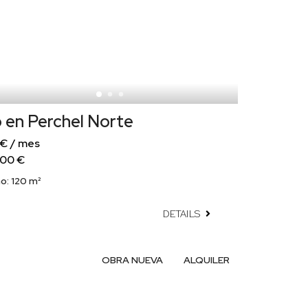
o en Perchel Norte
 € / mes
000 €
o:
120 m²
DETAILS
OBRA NUEVA
ALQUILER