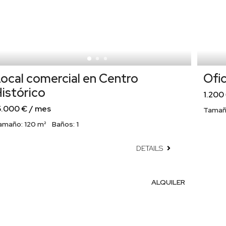
ocal comercial en Centro
Ofi
istórico
1.200
5.000 € / mes
Tamañ
amaño:
120 m²
Baños:
1
DETAILS
ALQUILER