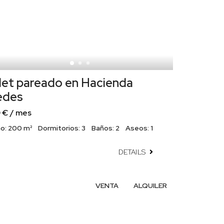
let pareado en Hacienda
edes
 € / mes
o:
200 m²
Dormitorios:
3
Baños:
2
Aseos:
1
DETAILS
VENTA
ALQUILER