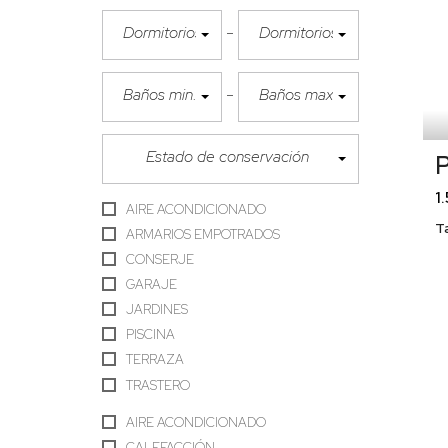
Dormitorios min.
Dormitorios max.
Baños min.
Baños max.
Estado de conservación
P
1
AIRE ACONDICIONADO
T
ARMARIOS EMPOTRADOS
CONSERJE
GARAJE
JARDINES
PISCINA
TERRAZA
TRASTERO
AIRE ACONDICIONADO
CALEFACCIÓN