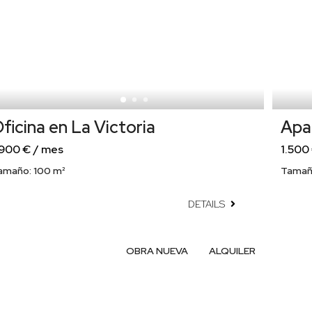
ficina en La Victoria
Apa
.900 € / mes
1.500
amaño:
100 m²
Tamañ
DETAILS
OBRA NUEVA
ALQUILER