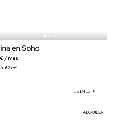
cina en Soho
 € / mes
o:
62 m²
DETAILS
ALQUILER