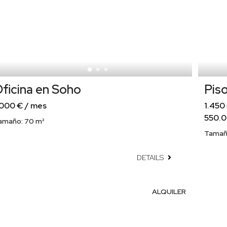
ficina en Soho
Pis
.000 € / mes
1.450
550.
amaño:
70 m²
Tamañ
DETAILS
ALQUILER